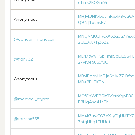
qhnjk2KQ2mVn
MHJHUNKxbasinRbxM9wu6A
Anonymous
Q9iNJ1oc5sP7
MNQVMU3FwxX62adu7YexX
@dandan_monacoin
zGEDxtRTj2o22
ME47twVPSbFmsSqDESS4G
@flon732
27viMe5659fuQ
MBxiEAayHnBJn6rvMZ7jQfhx
Anonymous
MDe2FLPKPb
MCfChWEPGitBVYtrXgpE8C
@mogwai_crypto
R3HqAsq41sTh
MM4k7uwEGZeXLyTgUMTYZ
@torresx555
ZsfqHbq1FUUdf