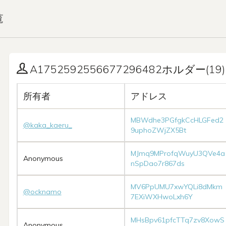
覧
A1752592556677296482ホルダー(19)
所有者
アドレス
MBWdhe3PGfgkCcHLGFed2
@kaka_kaeru_
9uphoZWjZX5Bt
MJmq9MProfqWuyU3QVe4a
Anonymous
nSpDao7r867ds
MV6PpUMU7xwYQLi8dMkm
@ocknamo
7EXiWXHwoLxh6Y
MHsBpv61pfcTTq7zv8XowS
Anonymous