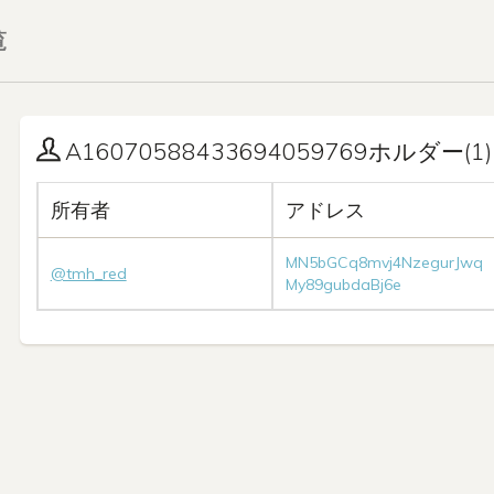
覧
A16070588433694059769ホルダー(1)
所有者
アドレス
MN5bGCq8mvj4NzegurJwq
@tmh_red
My89gubdaBj6e