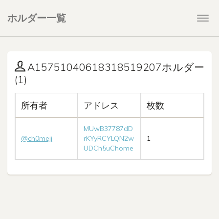
ホルダー一覧
Togg
navi
A15751040618318519207ホルダー
(1)
所有者
アドレス
枚数
MUwB37787dD
@ch0meji
rKYyRCYLQN2w
1
UDCh5uChome