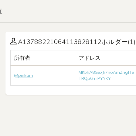
覧
A13788221064113828112ホルダー(1)
所有者
アドレス
MKbhA8GexJr7noAmZhgfTe
@pirikam
TRQp6miPYYKY