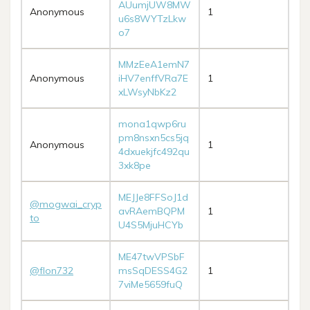
AUumjUW8MW
Anonymous
1
u6s8WYTzLkw
o7
MMzEeA1emN7
Anonymous
iHV7enffVRa7E
1
xLWsyNbKz2
mona1qwp6ru
pm8nsxn5cs5jq
Anonymous
1
4dxuekjfc492qu
3xk8pe
MEJJe8FFSoJ1d
@mogwai_cryp
avRAemBQPM
1
to
U4S5MjuHCYb
ME47twVPSbF
@flon732
msSqDESS4G2
1
7viMe5659fuQ