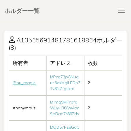
ホルダー一覧
Togg
navi
A13535691481781618834ホルダー
(8)
所有者
アドレス
枚数
MPcg73pGNuq
@hu_maple
ue3ekMgiLFDp7
2
Tv8NZfgskm
MJmq9MProfq
Anonymous
WuyU3QVe4an
2
SpDao7r867ds
MQD67Fz8GoC