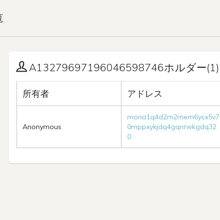
覧
A13279697196046598746ホルダー(1)
所有者
アドレス
mona1q4d2m2mem6ysx5v7
Anonymous
0mppxykjdq4gqnrwkgdq32
0