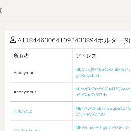
覧
A11844630641093433894ホルダー(9)
所有者
アドレス
MKJZ4pJ931fpnBzMrifMSqPy
Anonymous
gCBmyzbo1c
MJmq9MProfqWuyU3QVe4a
Anonymous
nSpDao7r867ds
ME47twVPSbFmsSqDESS4G
@flon732
27viMe5659fuQ
MBWdhe3PGfgkCcHLGFed2
@kaka_kaeru_