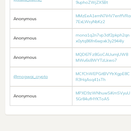
9uphoZWjZX5Bt
MMzEeA1emN7iHV7enffVRa
Anonymous
7ExLWsyNbKz2
mona1q2n7vp3df2pkph2qn
Anonymous
x0ytq86fn6wpxk3y2944ly
MQD67Fz8GoCAUumjUW8
Anonymous
MWu6s8WYTzLkwo7
MCfChWEPGitBVYtrXgpE8C
@mogwai_crypto
R3HqAsq41sTh
MPXD9zWNhuwSiKmSVyuU
Anonymous
5Gr84ufHYKToA5