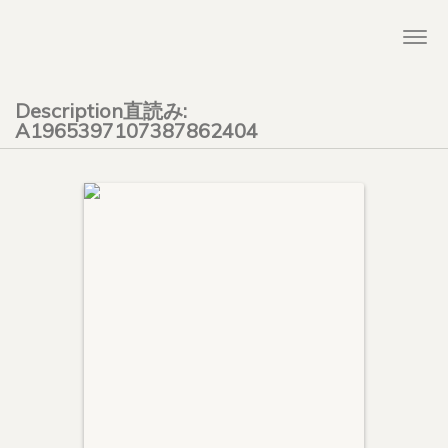
Togg
navi
Description直読み:
A1965397107387862404