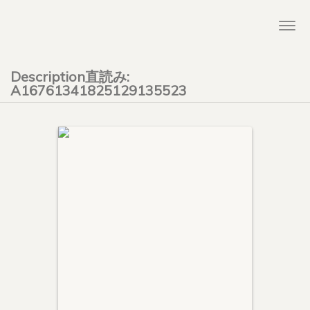
Togg
navi
Description直読み:
A16761341825129135523