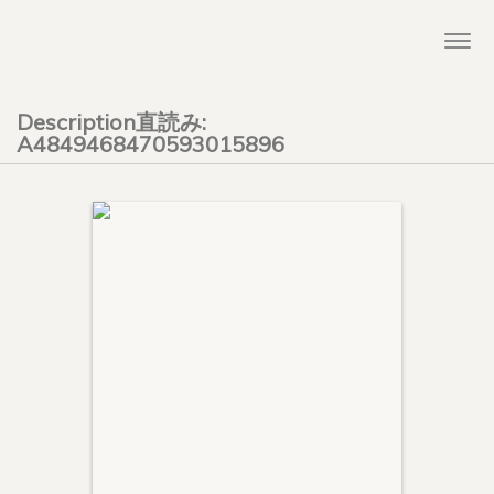
Togg
navi
Description直読み:
A4849468470593015896