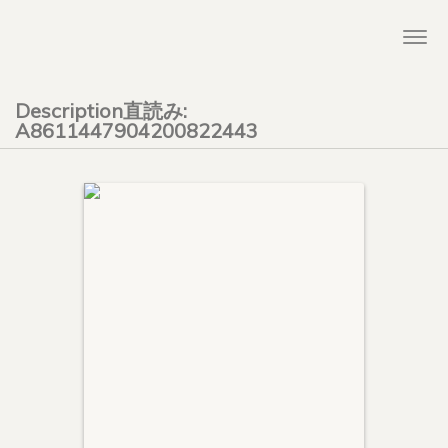
Togg
navi
Description直読み:
A8611447904200822443