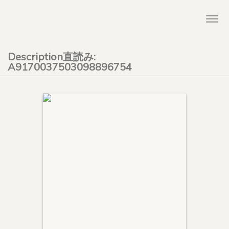
Togg
navi
Description直読み:
A9170037503098896754