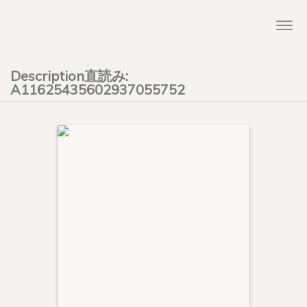
Togg
navi
Description直読み:
A11625435602937055752