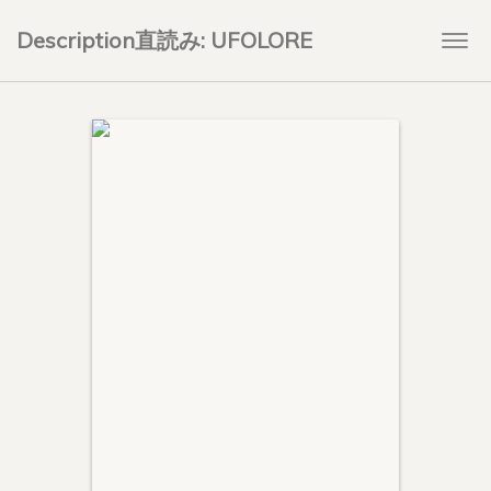
Description直読み: UFOLORE
Togg
navi