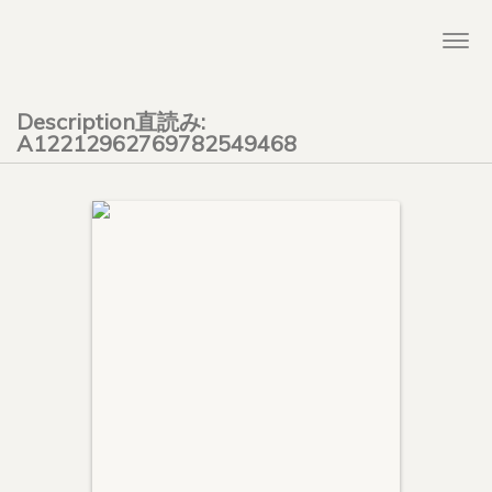
Togg
navi
Description直読み:
A12212962769782549468