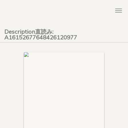
Togg
navi
Description直読み:
A16152677648426120977