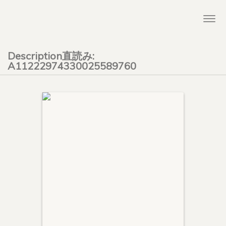
Togg
navi
Description直読み:
A11222974330025589760