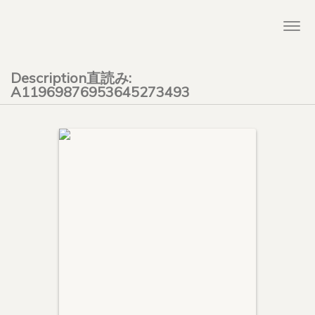
Togg
navi
Description直読み:
A11969876953645273493