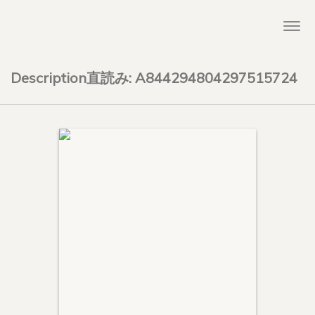
Togg
navi
Description直読み: A844294804297515724