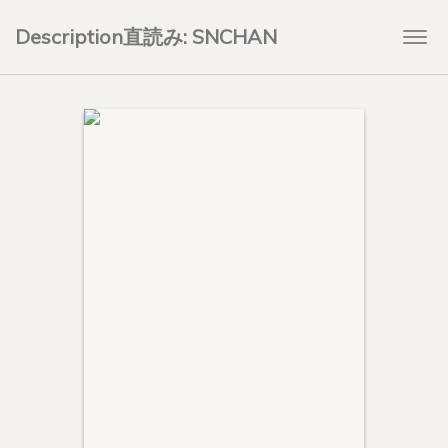
Description直読み: SNCHAN
Togg
navi