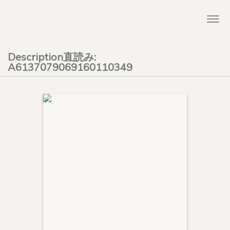
Togg
navi
Description直読み:
A6137079069160110349