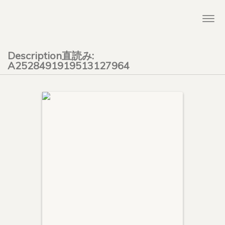
Togg
navi
Description直読み:
A2528491919513127964