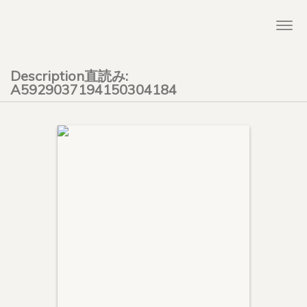
Togg
navi
Description直読み:
A5929037194150304184