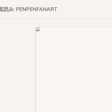
on直読み: PENPENFANART