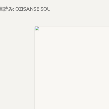
on直読み: OZISANSEISOU