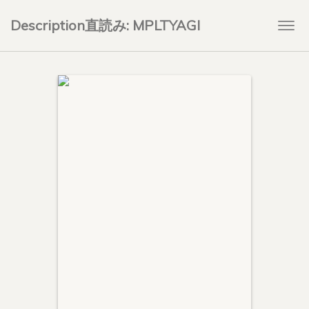
Description直読み: MPLTYAGI
Togg
navi