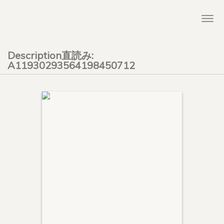
Togg
navi
Description直読み:
A11930293564198450712