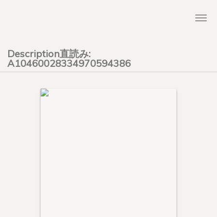
Togg
navi
Description直読み:
A10460028334970594386