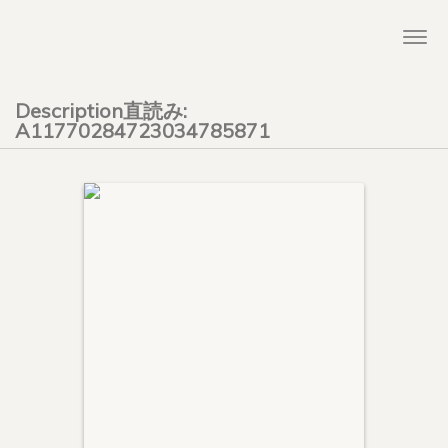
Togg
navi
Description直読み:
A11770284723034785871