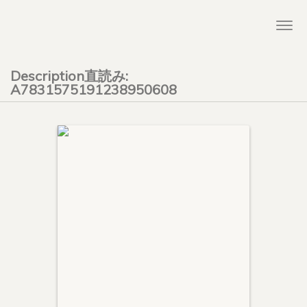
Togg
navi
Description直読み:
A7831575191238950608