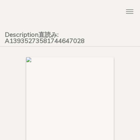
Togg
navi
Description直読み:
A13935273581744647028