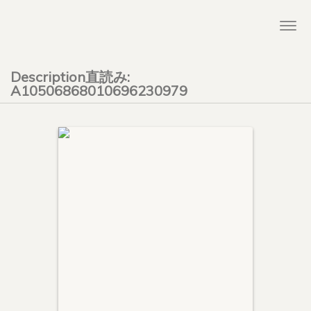
Togg
navi
Description直読み:
A10506868010696230979