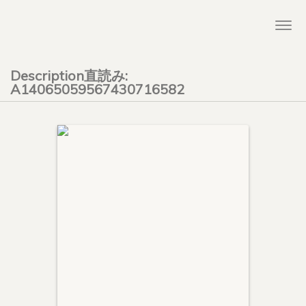
Togg
navi
Description直読み:
A14065059567430716582