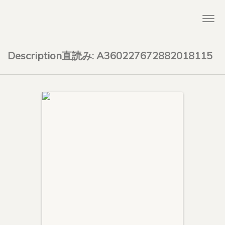
Togg
navi
Description直読み: A360227672882018115