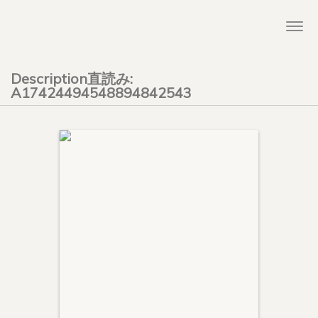
Togg
navi
Description直読み:
A17424494548894842543