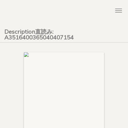
Togg
navi
Description直読み:
A3516400365040407154