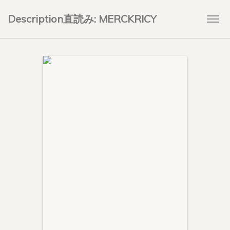
Description直読み: MERCKRICY
Togg
navi