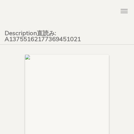
Togg
navi
Description直読み:
A13755162177369451021