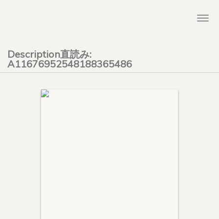
Togg
navi
Description直読み:
A11676952548188365486