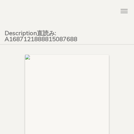
Togg
navi
Description直読み:
A1687121888815087688