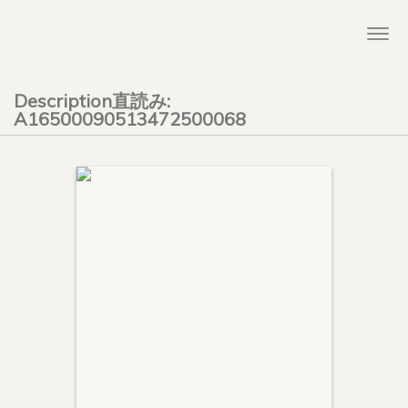
Togg
navi
Description直読み:
A16500090513472500068