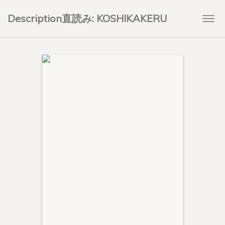
Description直読み: KOSHIKAKERU
Togg
navi