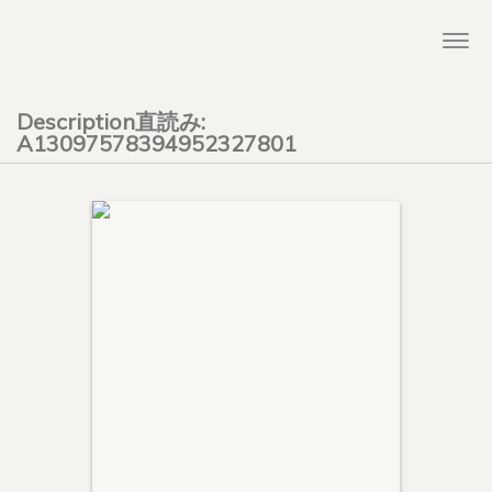
Togg
navi
Description直読み:
A13097578394952327801