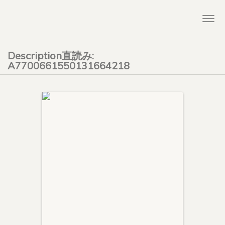
Togg
navi
Description直読み:
A7700661550131664218