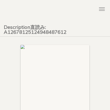
Togg
navi
Description直読み:
A12678125124948487612