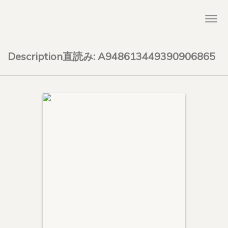
Togg
navi
Description直読み: A948613449390906865