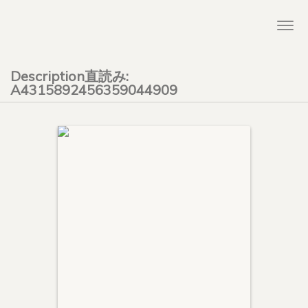
Togg
navi
Description直読み:
A4315892456359044909