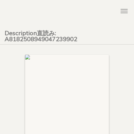
Togg
navi
Description直読み:
A8182508949047239902