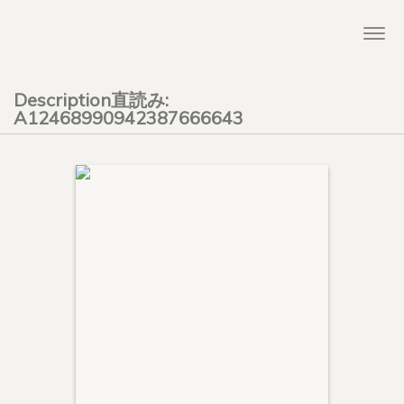
Togg
navi
Description直読み:
A12468990942387666643