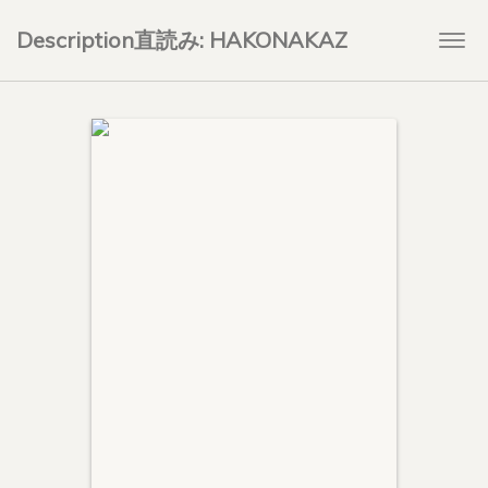
Description直読み: HAKONAKAZ
Togg
navi